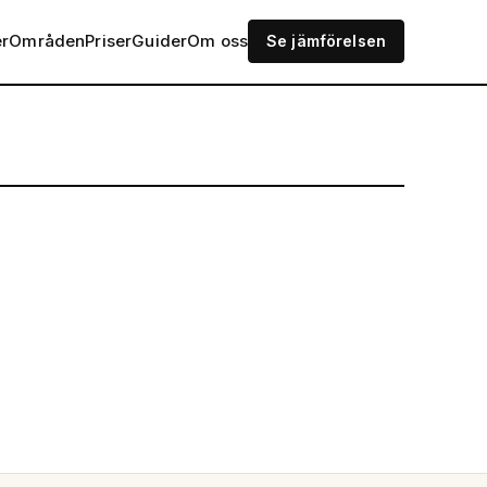
er
Områden
Priser
Guider
Om oss
Se jämförelsen