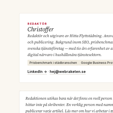
REDAKTÖR
Christoffer
Redaktör och utgivare av Hitta Flyttstädning. Ansv
och publicering. Bakgrund inom SEO, prisbenchmar
svenska tjänsteföretag — med tio års erfarenhet av a
digital närvaro i hushållsnära tjänstesektorn.
Prisbenchmark i städbranschen
Google Business Prof
LinkedIn →
·
hej@webraketen.se
Redaktionen utökas bara när det finns en reell person 
hittar inte på skribenter. En verklig person med na
publicerar varje artikel. Läs mer om hur vi arbetar i
m