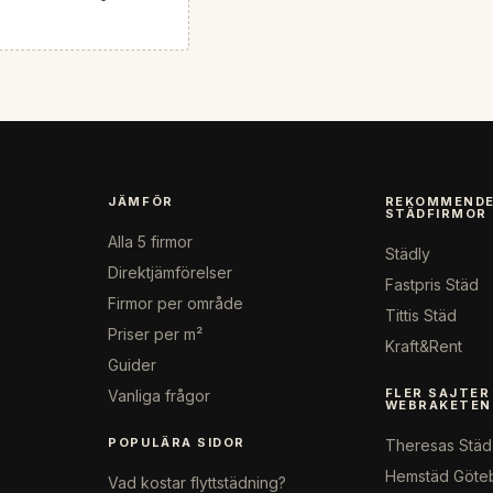
JÄMFÖR
REKOMMENDE
STÄDFIRMOR
Alla 5 firmor
Städly
Direktjämförelser
Fastpris Städ
Firmor per område
Tittis Städ
Priser per m²
Kraft&Rent
Guider
FLER SAJTER
Vanliga frågor
WEBRAKETEN
POPULÄRA SIDOR
Theresas Städ
Hemstäd Göte
Vad kostar flyttstädning?