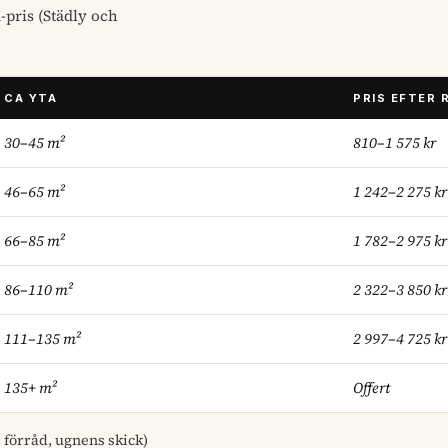
pris (Städly och
CA YTA
PRIS EFTER 
30–45 m²
810–1 575 kr
46–65 m²
1 242–2 275 kr
66–85 m²
1 782–2 975 kr
86–110 m²
2 322–3 850 kr
111–135 m²
2 997–4 725 kr
135+ m²
Offert
, förråd, ugnens skick)