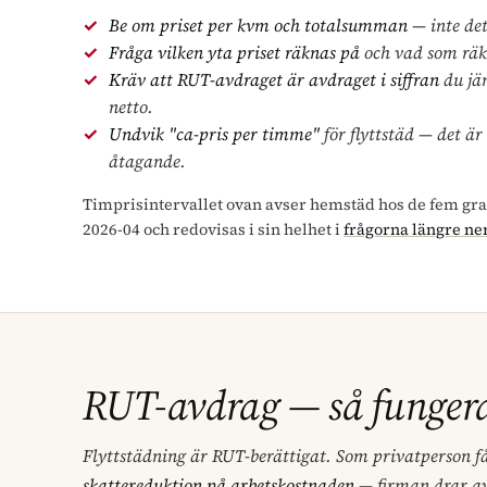
Be om priset per kvm och totalsumman
— inte det
Fråga vilken yta priset räknas på
och vad som räk
Kräv att RUT-avdraget är avdraget i siffran
du jä
netto.
Undvik "ca-pris per timme"
för flyttstäd — det är
åtagande.
Timprisintervallet ovan avser hemstäd hos de fem gr
2026-04 och redovisas i sin helhet i
frågorna längre ne
RUT-avdrag — så fungera
Flyttstädning är RUT-berättigat. Som privatperson f
skattereduktion på arbetskostnaden
— firman drar av