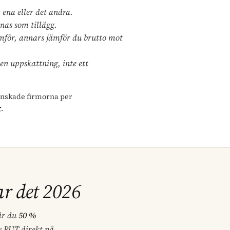
 ena eller det andra.
nas som tillägg.
mför, annars jämför du brutto mot
 en uppskattning, inte ett
anskade firmorna per
r
.
r det 2026
år du
50 %
 RUT direkt på