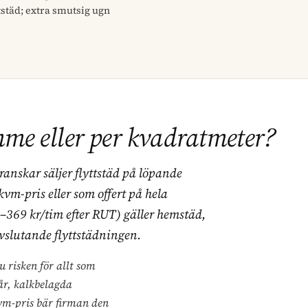
ttstäd; extra smutsig ugn
mme eller per kvadratmeter?
ranskar säljer flyttstäd på löpande
kvm-pris eller som offert på hela
–369 kr/tim efter RUT) gäller
hemstäd
,
vslutande flyttstädningen.
u risken för allt som
år, kalkbelagda
kvm-pris bär firman den