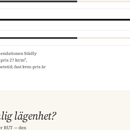
endationen Städly
pris 27 kr/m²,
tstid; fast kvm-pris är
lig lägenhet?
er RUT — den