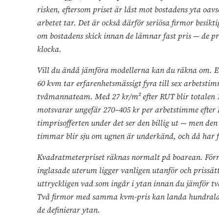
risken, eftersom priset är låst mot bostadens yta o
arbetet tar. Det är också därför seriösa firmor besiktig
om bostadens skick innan de lämnar fast pris — de pris
klocka.
Vill du ändå jämföra modellerna kan du räkna om. 
60 kvm tar erfarenhetsmässigt fyra till sex arbetstim
tvåmannateam. Med 27 kr/m² efter RUT blir totalen 1 
motsvarar ungefär 270–405 kr per arbetstimme efter 
timprisofferten under det ser den billig ut — men de
timmar blir sju om ugnen är underkänd, och då har f
Kvadratmeterpriset räknas normalt på boarean. Förr
inglasade uterum ligger vanligen utanför och prissät
uttryckligen vad som ingår i ytan innan du jämför tv
Två firmor med samma kvm-pris kan landa hundrala
de definierar ytan.