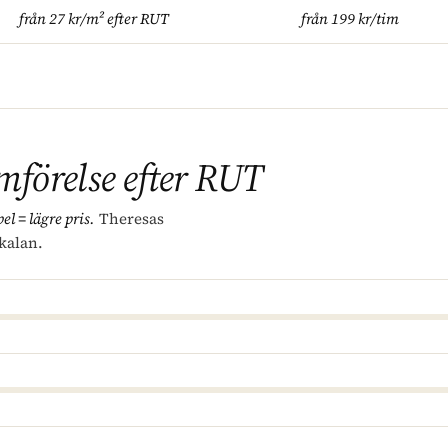
från 27 kr/m² efter RUT
från 199 kr/tim
förelse efter RUT
el = lägre pris.
Theresas
skalan.