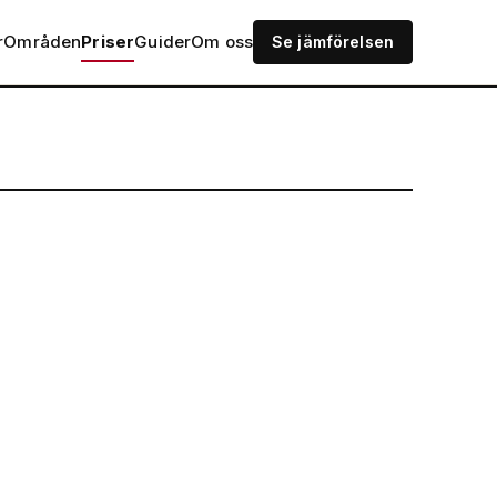
r
Områden
Priser
Guider
Om oss
Se jämförelsen