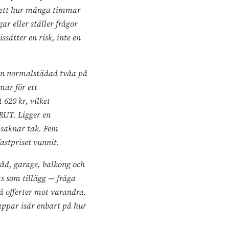
avsett hur många timmar
ar eller ställer frågor
sätter en risk, inte en
En normalstädad tvåa på
mar för ett
620 kr, vilket
RUT. Ligger en
n saknar tak. Fem
astpriset vunnit.
åd, garage, balkong och
ts som tillägg — fråga
å offerter mot varandra.
ppar isär enbart på hur