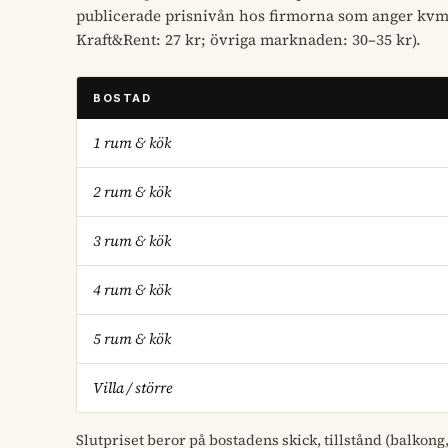
publicerade prisnivån hos firmorna som anger kvm-
Kraft&Rent: 27 kr; övriga marknaden: 30–35 kr).
BOSTAD
1 rum & kök
2 rum & kök
3 rum & kök
4 rum & kök
5 rum & kök
Villa / större
Slutpriset beror på bostadens skick, tillstånd (balkong