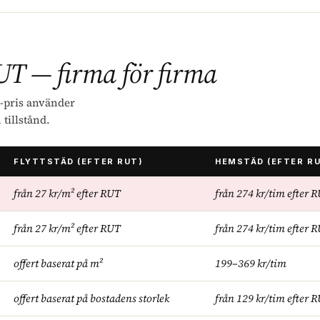
UT — firma för firma
m-pris använder
tillstånd.
FLYTTSTÄD (EFTER RUT)
HEMSTÄD (EFTER R
från 27 kr/m² efter RUT
från 274 kr/tim efter 
från 27 kr/m² efter RUT
från 274 kr/tim efter 
offert baserat på m²
199–369 kr/tim
offert baserat på bostadens storlek
från 129 kr/tim efter 