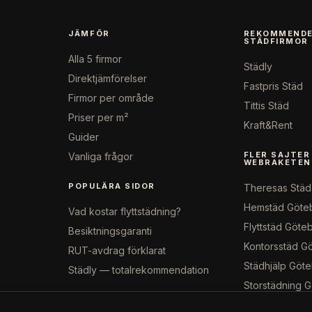
JÄMFÖR
REKOMMENDE
STÄDFIRMOR
Alla 5 firmor
Städly
Direktjämförelser
Fastpris Städ
Firmor per område
Tittis Städ
Priser per m²
Kraft&Rent
Guider
FLER SAJTER
Vanliga frågor
WEBRAKETEN
POPULÄRA SIDOR
Theresas Städ
Hemstäd Göte
Vad kostar flyttstädning?
Flyttstäd Göte
Besiktningsgaranti
Kontorsstäd G
RUT-avdrag förklarat
Städhjälp Göt
Städly — totalrekommendation
Storstädning 