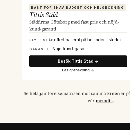
BÄST FÖR SNÄV BUDGET OCH HELGBOKNING
Tittis Städ
Städfirma Göteborg med fast pris och nöjd-
kund-garanti
offert baserat på bostadens storlek
FLYTTSTÄD
Nöjd-kund-garanti
GARANTI
Besök Tittis Städ →
Läs granskning
→
Se hela jämförelsematrisen mot samma kriterier p
vår
metodik
.