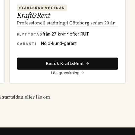
ETABLERAD VETERAN
Kraft&Rent
Professionell städning i Göteborg sedan 20 år
från 27 kr/m² efter RUT
FLYTTSTÄD
Nöjd-kund-garanti
GARANTI
Besök Kraft&Rent →
Läs granskning
→
å
startsidan
eller läs om