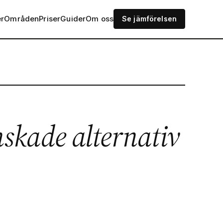
er
Områden
Priser
Guider
Om oss
Se jämförelsen
nskade alternativ