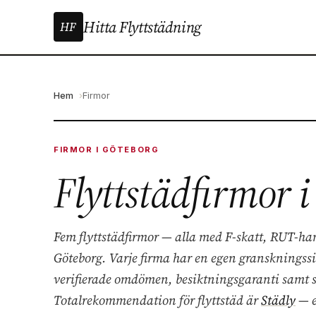
Hitta Flyttstädning
HF
Hem
Firmor
FIRMOR I GÖTEBORG
Flyttstädfirmor 
Fem flyttstädfirmor — alla med F-skatt, RUT-ha
Göteborg. Varje firma har en egen granskningss
verifierade omdömen, besiktningsgaranti samt s
Totalrekommendation för flyttstäd är
Städly
— e