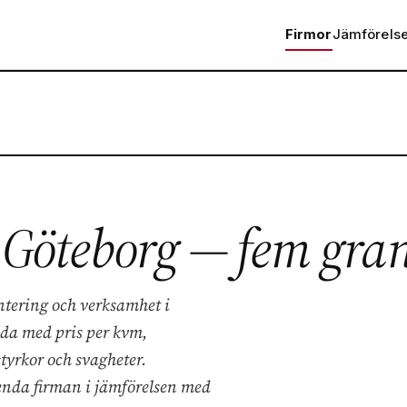
Firmor
Jämförels
i Göteborg — fem gra
ntering och verksamhet i
ida med pris per kvm,
tyrkor och svagheter.
nda firman i jämförelsen med