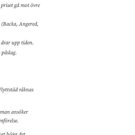
 priset gå mot övre
 (Backa, Angered,
drar upp tiden.
 påslag.
Flyttstäd räknas
irman ansöker
mförelse.
et höjer det