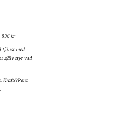
 836 kr
ad tjänst med
 själv styr vad
och Kraft&Rent
.