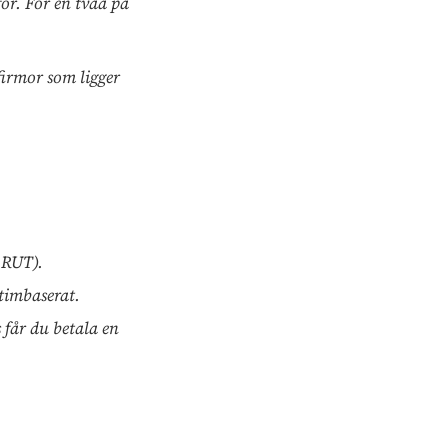
ör. För en tvåa på
firmor som ligger
 RUT).
 timbaserat.
får du betala en