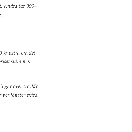
et. Andra tar 300–
r.
 kr extra om det
priset stämmer.
ingar över tre där
 per fönster extra.