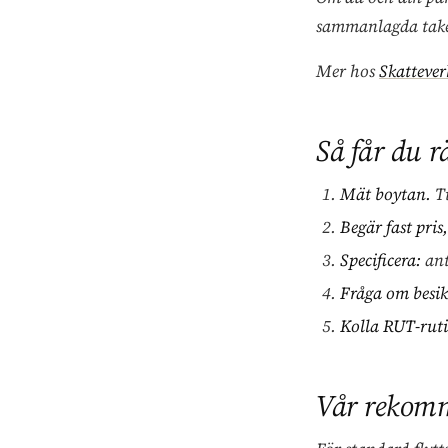
sammanlagda taket
Mer hos
Skatteve
Så får du rä
Mät boytan.
Ti
Begär fast pris
Specificera:
ant
Fråga om besikt
Kolla RUT-rut
Vår rekom