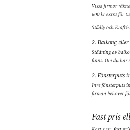
Vissa firmor räkna
600 kr extra för t
Städly och Kraft&
2. Balkong eller
Städning av balko
finns. Om du har 
3. Fönsterputs i
Inre fönsterputs i
firman behöver fön
Fast pris el
Kort svar:
fast pri