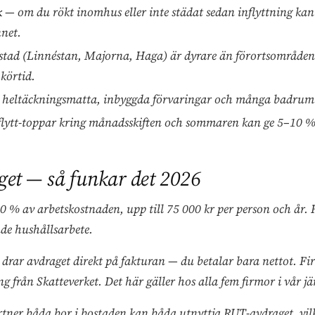
k
— om du rökt inomhus eller inte städat sedan inflyttning kan
net.
stad (Linnéstan, Majorna, Haga) är dyrare än förortsområden
körtid.
heltäckningsmatta, inbyggda förvaringar och många badrum 
lytt-toppar kring månadsskiften och sommaren kan ge 5–10 %
et — så funkar det 2026
 % av arbetskostnaden, upp till 75 000 kr per person och år. 
e hushållsarbete.
 drar avdraget direkt på fakturan — du betalar bara nettot. F
g från Skatteverket. Det här gäller hos alla fem firmor i vår jä
tner båda bor i bostaden kan båda utnyttja RUT-avdraget, vilk