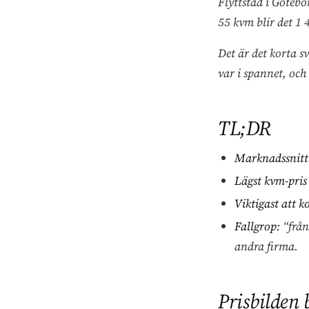
Flyttstäd i Göteb
55 kvm blir det 1 
Det är det korta s
var i spannet, och
TL;DR
Marknadssnitt
Lägst kvm-pris
Viktigast att ko
Fallgrop:
“från
andra firma.
Prisbilden 