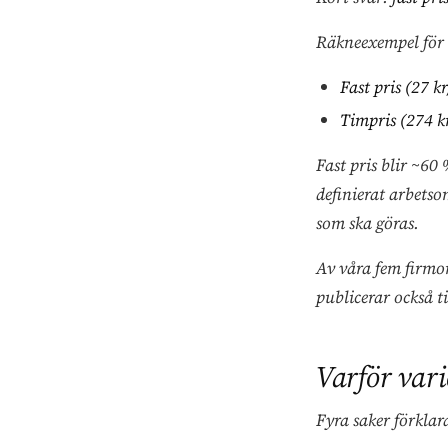
Räkneexempel för 
Fast pris (27 k
Timpris (274 k
Fast pris blir ~60 
definierat arbets
som ska göras.
Av våra fem firmor
publicerar också t
Varför vari
Fyra saker förklar