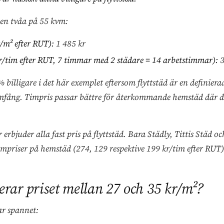
en tvåa på 55 kvm:
r/m² efter RUT):
1 485 kr
r/tim efter RUT, 7 timmar med 2 städare = 14 arbetstimmar):
3
% billigare i det här exemplet eftersom flyttstäd är en definier
omfång. Timpris passar bättre för återkommande hemstäd där du
 erbjuder alla fast pris på flyttstäd. Bara Städly, Tittis Städ 
impriser på hemstäd (274, 129 respektive 199 kr/tim efter RUT)
erar priset mellan 27 och 35 kr/m²?
ar spannet: