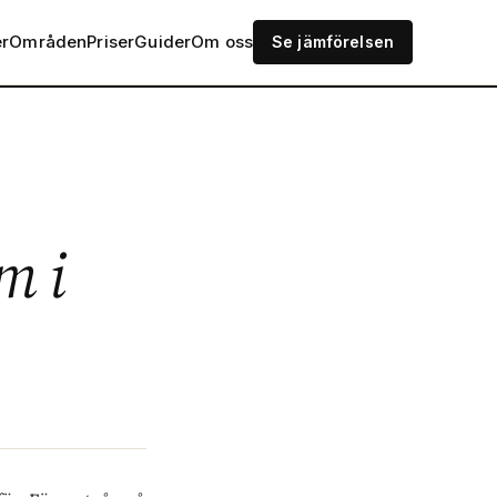
er
Områden
Priser
Guider
Om oss
Se jämförelsen
m i