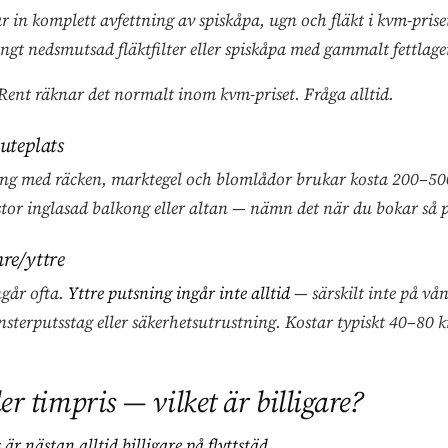
r in komplett avfettning av spiskåpa, ugn och fläkt i kvm-pris
ungt nedsmutsad fläktfilter eller spiskåpa med gammalt fettlage
Rent räknar det normalt inom kvm-priset. Fråga alltid.
 uteplats
ng med räcken, marktegel och blomlådor brukar kosta 200–500
stor inglasad balkong eller altan — nämn det när du bokar så 
nre/yttre
ngår ofta.
Yttre putsning ingår inte alltid
— särskilt inte på vån
sterputsstag eller säkerhetsutrustning. Kostar typiskt 40–80 kr
ler timpris — vilket är billigare?
s är nästan alltid billigare på flyttstäd.