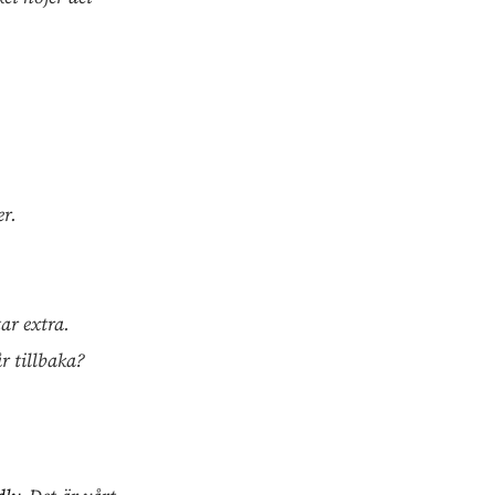
er.
ar extra.
år tillbaka?