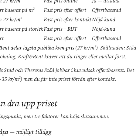
n 27 kr/m²
Fast pris online
Ja — uttalad
rt baserat på m²
Fast pris efter offert
Offertbaserad
n 27 kr/m²
Fast pris efter kontakt
Nöjd-kund
rt baserat på storlek
Fast pris + RUT
Nöjd-kund
rt
Fast pris efter offert
Offertbaserad
Rent delar lägsta publika kvm-pris
(27 kr/m²). Skillnaden: Städl
bokning, Kraft&Rent kräver att du ringer eller mailar först.
tis Städ och Theresas Städ jobbar i huvudsak offertbaserat. Det
5 kr/m²) men du får inte priset förrän efter kontakt.
n dra upp priset
ångspunkt, men tre faktorer kan höja slutsumman:
åpa — möjligt tillägg