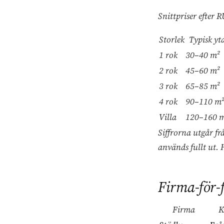
Snittpriser efter
Storlek
Typisk yt
1 rok
30–40 m²
2 rok
45–60 m²
3 rok
65–85 m²
4 rok
90–110 m²
Villa
120–160 
Siffrorna utgår f
används fullt ut. 
Firma-för-
Firma
K