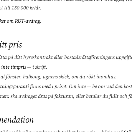
 till 150 000 kr/år.
rket om RUT-avdrag
.
tt pris
tta på ditt hyreskontrakt eller bostadsrättsföreningens uppgift
, inte timpris
— i skrift.
al fönster, balkong, ugnens skick, om du rökt inomhus.
ningsgaranti finns med i priset.
Om inte — be om vad den kost
inen:
ska avdraget dras på fakturan, eller betalar du fullt och f
mendation