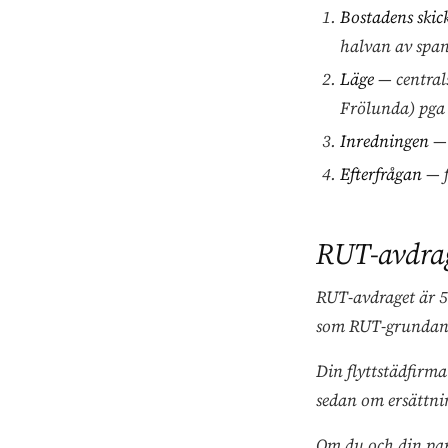
Bostadens skic
halvan av span
Läge
— central
Frölunda) pga 
Inredningen
— 
Efterfrågan
— f
RUT-avdrag
RUT-avdraget är 50
som RUT-grundand
Din flyttstädfirma
sedan om ersättnin
Om du och din par