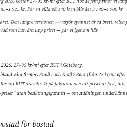
org 2026 kostar
27–35 kr/m² efter RUT
hos de fem firmor vi jämf
485–1 925 kr. För en villa på 140 kvm blir det 3 780–4 900 kr.
varet. Den längre versionen — varför spannet är så brett, vilka 
 vad som kan dra upp priset — går vi igenom här.
 2026:
27–35 kr/m² efter RUT i Göteborg.
 bland våra firmor:
Städly och Kraft&Rent (från 27 kr/m² efter
lla:
att RUT dras direkt på fakturan och att priset är fast, inte
-priser” utan besiktningsgaranti — om städningen underkänns 
bostad för bostad