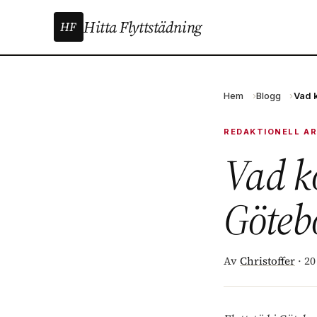
Hitta Flyttstädning
HF
Hem
Blogg
Vad 
REDAKTIONELL AR
Vad ko
Göteb
Av
Christoffer
·
20