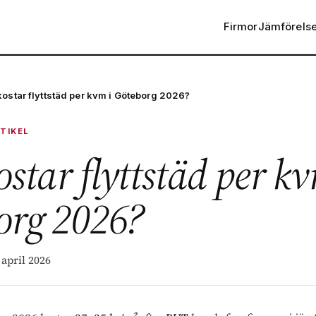
Firmor
Jämförels
kostar flyttstäd per kvm i Göteborg 2026?
TIKEL
star flyttstäd per kv
org 2026?
 april 2026