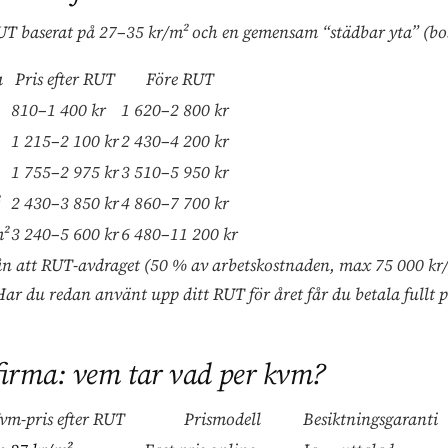
 RUT baserat på 27–35 kr/m² och en gemensam “städbar yta” (bo
a
Pris efter RUT
Före RUT
810–1 400 kr
1 620–2 800 kr
1 215–2 100 kr
2 430–4 200 kr
1 755–2 975 kr
3 510–5 950 kr
2 430–3 850 kr
4 860–7 700 kr
m²
3 240–5 600 kr
6 480–11 200 kr
rån att RUT-avdraget (50 % av arbetskostnaden, max 75 000 kr
Har du redan använt upp ditt RUT för året får du betala fullt p
firma: vem tar vad per kvm?
vm-pris efter RUT
Prismodell
Besiktningsgaranti