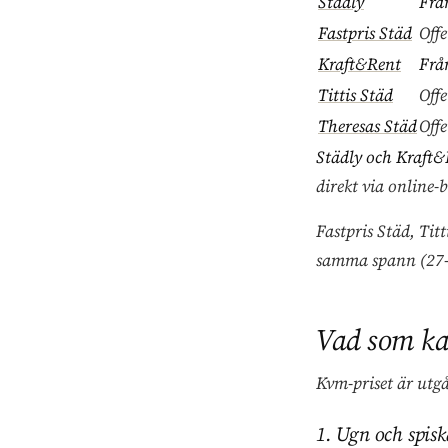
Städly
Frå
Fastpris Städ
Offe
Kraft&Rent
Frå
Tittis Städ
Offe
Theresas Städ
Offe
Städly och Kraft&
direkt via online-
Fastpris Städ, Tit
samma spann (27–3
Vad som ka
Kvm-priset är utg
1. Ugn och spisk